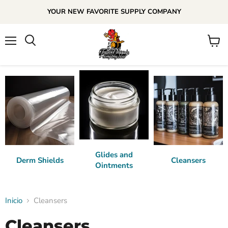
YOUR NEW FAVORITE SUPPLY COMPANY
Menú
Ver
carrito
Glides and
Derm Shields
Cleansers
Ointments
Inicio
Cleansers
Cleansers